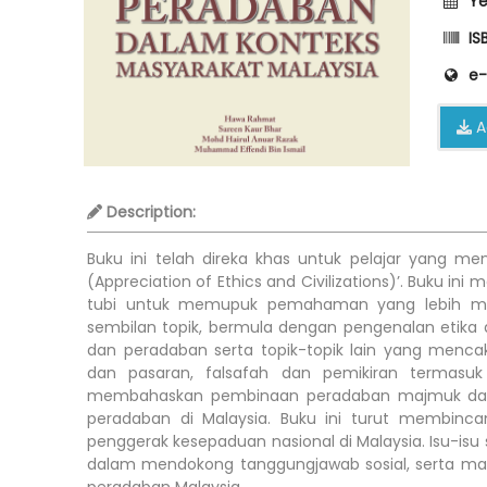
Ye
ISB
e-
A
Description:
Buku ini telah direka khas untuk pelajar yang m
(Appreciation of Ethics and Civilizations)’. Buku in
tubi untuk memupuk pemahaman yang lebih mend
sembilan topik, bermula dengan pengenalan etika 
dan peradaban serta topik-topik lain yang mencak
dan pasaran, falsafah dan pemikiran termasuk
membahaskan pembinaan peradaban majmuk dan p
peradaban di Malaysia. Buku ini turut membinc
penggerak kesepaduan nasional di Malaysia. Isu-i
dalam mendokong tanggungjawab sosial, serta mas
peradaban Malaysia.