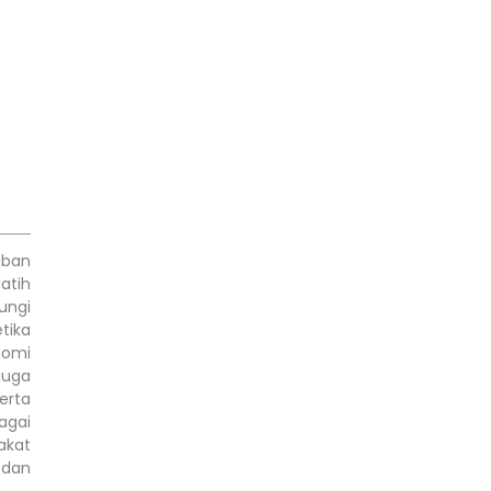
aban
latih
ungi
tika
nomi
juga
erta
agai
akat
 dan