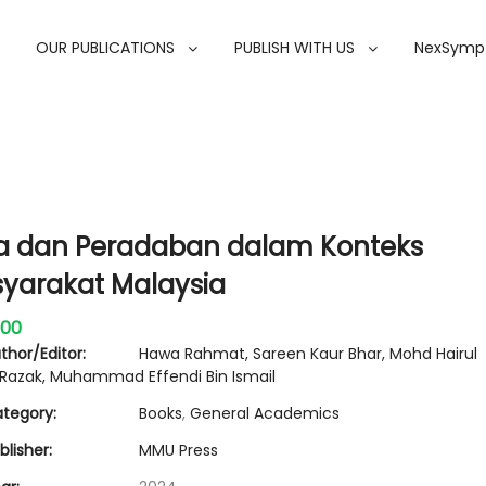
OUR PUBLICATIONS
PUBLISH WITH US
NexSymp
ka dan Peradaban dalam Konteks
yarakat Malaysia
.00
thor/Editor:
Hawa Rahmat, Sareen Kaur Bhar, Mohd Hairul
Razak, Muhammad Effendi Bin Ismail
tegory:
Books
,
General Academics
lisher:
MMU Press