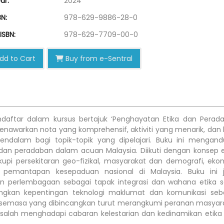
ar:
2024
N:
978-629-9886-28-0
ISBN:
978-629-7709-00-0
dd to Cart
Buy from e-Sentral
endaftar dalam kursus bertajuk ‘Penghayatan Etika dan Perad
i menawarkan nota yang komprehensif, aktiviti yang menarik, dan 
alam bagi topik-topik yang dipelajari. Buku ini mengand
dan peradaban dalam acuan Malaysia. Diikuti dengan konsep e
upi persekitaran geo-fizikal, masyarakat dan demografi, eko
 pemantapan kesepaduan nasional di Malaysia. Buku ini 
erlembagaan sebagai tapak integrasi dan wahana etika s
angkan kepentingan teknologi maklumat dan komunikasi seb
su semasa yang dibincangkan turut merangkumi peranan masyar
alah menghadapi cabaran kelestarian dan kedinamikan etika