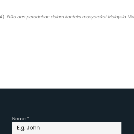
24).
Etika dan peradaban dalam konteks masyarakat Malaysia
. M
Name
*