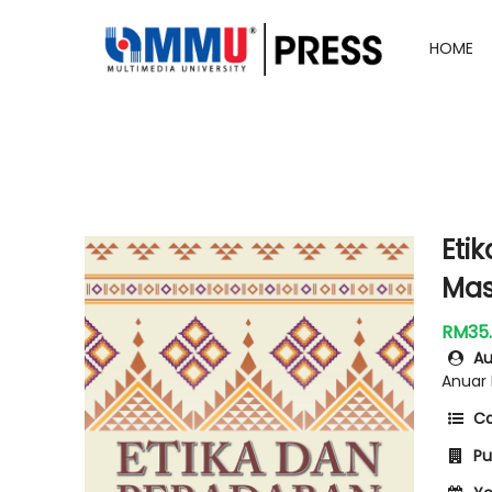
HOME
Eti
Mas
RM35
Au
Anuar 
Ca
Pub