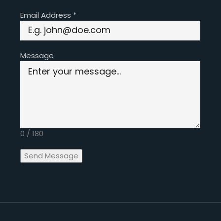
Email Address
*
Message
0 / 180
Send Message