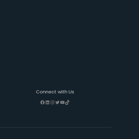
Connect with Us
Facebook
LinkedIn
Instagram
Twitter
YouTube
TikTok